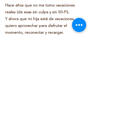
Hace años que no me tomo vacaciones 
reales (de esas sin culpa y sin Wi-Fi).
Y ahora que mi hija está de vacaciones, 
quiero aprovechar para disfrutar el 
momento, reconectar y recargar.
PERO:
✨ No me estoy yendo del todo.
✨ No me estoy despidiendo.
✨ No me estoy “desapareciendo”.
Lo que viene detrás de esta pausa son 
cosas preciosas. Estoy organizando una 
nueva etapa, con ideas que me tienen 
emocionadísima (aunque todavía no puedo 
hablar de eso en detalle 😉).
Así que si me ves menos por Instagram, no 