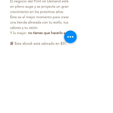
El negocio del Print on Demand está
en pleno auge y se proyecta un gran
crecimiento en los próximos años.
Este es el mejor momento para crear
una tienda alineada con tu estilo, tus
valores y tu visión.
Y lo mejor:
no tienes que hacerlo sola.
📘 Este ebook está valorado en $37,
pero quiero que sea accesible para
todas:
Precio sugerido:
$17
Opción accesible:
$7–$10
Opción apoyo:
$37
Si deseas apoyar este proyecto
con otro monto, eres más que
bienvenida 💕
👉
Descarga tu guía ahora y da el
primer paso hacia tu propia tienda
Print on Demand en Etsy 🚀